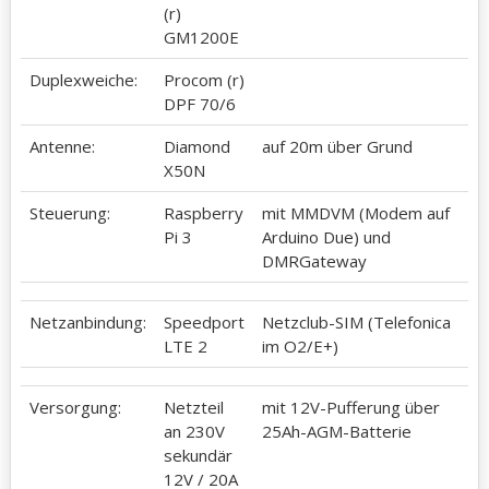
(r)
GM1200E
Duplexweiche:
Procom (r)
DPF 70/6
Antenne:
Diamond
auf 20m über Grund
X50N
Steuerung:
Raspberry
mit MMDVM (Modem auf
Pi 3
Arduino Due) und
DMRGateway
Netzanbindung:
Speedport
Netzclub-SIM (Telefonica
LTE 2
im O2/E+)
Versorgung:
Netzteil
mit 12V-Pufferung über
an 230V
25Ah-AGM-Batterie
sekundär
12V / 20A