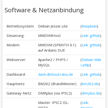
Software & Netzanbindung
Betriebssystem:
Debian Jessie Lite
(
Raspbian
)
Steuerung:
MMDVMHost
(
Link: github
)
Modem:
MMDVM (SP8NTH 6.1)
(
Link: github
)
auf Arduino DUE
Webserver:
Apache2 / PHP5 /
(
Debian Wiki:
MySQL
LaMp
)
Dashboard:
dash.db0usd.ralsu.de
(
Link: github
)
Hauptnetz:
BM262 (BrandMeister)
(
bm262.de
)
Gateway-Netz:
DMRplus (via IPSC2)
(
dmrplus.de
)
Master: IPSC2-DL-
(
Link:
RPTR
Master-