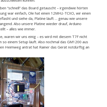
g ausschließen können.
aben “schnell” das Board getauscht – irgendwie hörten
ösung war einfach, Ole hat einen 12MHz-TCXO, wir einen
lasht und siehe da, Platine läuft … genau wie unsere
angend. Also unsere Platine wieder drauf, Arduino
llt – alles wie immer.
, waren wir uns einig – es wird mit diesem T7F nicht
in so einem Setup läuft. Also nochmal das GM1200 aus
en Heimweg antrat hat Rainer das Gerät notdürftig an