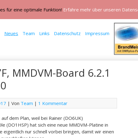
es für eine optimale Funktion!
Erfahre mehr über unseren Datens
Neues
Team
Links
Datenschutz
Impressum
T7F, MMDVM-Board 6.2.1
00
017
| Von
Team
|
1 Kommentar
z auf dem Plan, weil bei Rainer (DO6UK)
Ole (DO1HSP) hat sich eine neue MMDVM-Platine in
e eigentlich nur schnell vorbei bringen, damit wir einen