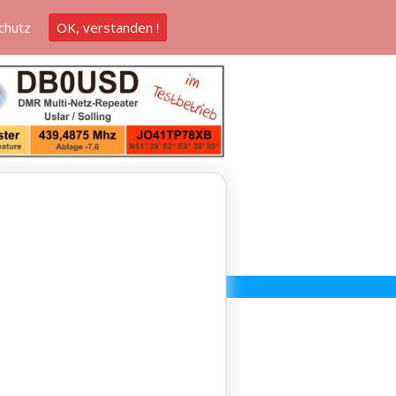
chutz
OK, verstanden !