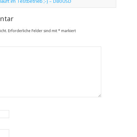
äuft im Testbetrieb ;-) – DB0USD
ntar
icht.
Erforderliche Felder sind mit
*
markiert