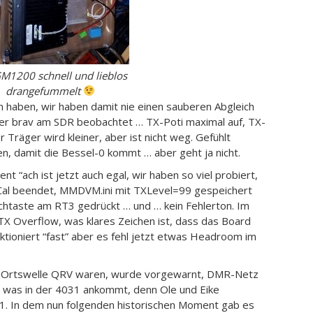
M1200 schnell und lieblos
drangefummelt
 haben, wir haben damit nie einen sauberen Abgleich
der brav am SDR beobachtet … TX-Poti maximal auf, TX-
räger wird kleiner, aber ist nicht weg. Gefühlt
 damit die Bessel-0 kommt … aber geht ja nicht.
 “ach ist jetzt auch egal, wir haben so viel probiert,
al beendet, MMDVM.ini mit TXLevel=99 gespeichert
taste am RT3 gedrückt … und … kein Fehlerton. Im
X Overflow, was klares Zeichen ist, dass das Board
nktioniert “fast” aber es fehl jetzt etwas Headroom im
gen Ortswelle QRV waren, wurde vorgewarnt, DMR-Netz
uch was in der 4031 ankommt, denn Ole und Eike
31. In dem nun folgenden historischen Moment gab es