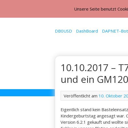
Unsere Seite benutzt Cooki
DB0USD
DashBoard
DAPNET-Bot
10.10.2017 – 
und ein GM12
Veröffentlicht am
10. Oktober 2
Eigentlich stand kein Basteleinsat
Kindergeburtstag angesagt war. 
Version 6.2.1 gekauft und wollte si