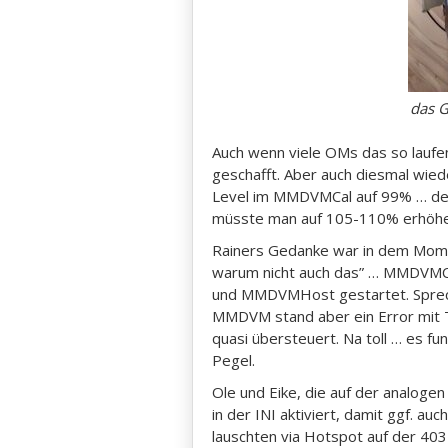
das G
Auch wenn viele OMs das so laufen
geschafft. Aber auch diesmal wie
Level im MMDVMCal auf 99% … der T
müsste man auf 105-110% erhöhen,
Rainers Gedanke war in dem Moment
warum nicht auch das” … MMDVMC
und MMDVMHost gestartet. Sprech
MMDVM stand aber ein Error mit T
quasi übersteuert. Na toll … es fu
Pegel.
Ole und Eike, die auf der analo
in der INI aktiviert, damit ggf. a
lauschten via Hotspot auf der 40