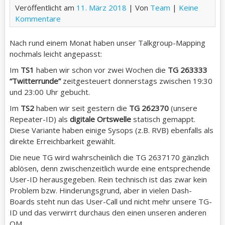
Veröffentlicht am
11. März 2018
| Von
Team
|
Keine
Kommentare
Nach rund einem Monat haben unser Talkgroup-Mapping
nochmals leicht angepasst:
Im
TS1
haben wir schon vor zwei Wochen die
TG 263333
“Twitterrunde”
zeitgesteuert donnerstags zwischen 19:30
und 23:00 Uhr gebucht.
Im
TS2
haben wir seit gestern die
TG 262370
(unsere
Repeater-ID) als
digitale Ortswelle
statisch gemappt.
Diese Variante haben einige Sysops (z.B. RVB) ebenfalls als
direkte Erreichbarkeit gewählt.
Die neue TG wird wahrscheinlich die TG 2637170 gänzlich
ablösen, denn zwischenzeitlich wurde eine entsprechende
User-ID herausgegeben. Rein technisch ist das zwar kein
Problem bzw. Hinderungsgrund, aber in vielen Dash-
Boards steht nun das User-Call und nicht mehr unsere TG-
ID und das verwirrt durchaus den einen unseren anderen
OM.