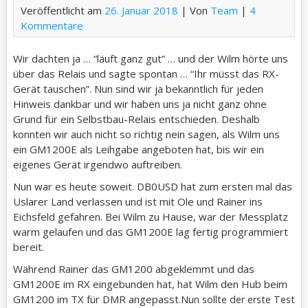
Veröffentlicht am
26. Januar 2018
| Von
Team
|
4
Kommentare
Wir dachten ja … “läuft ganz gut” … und der Wilm hörte uns
über das Relais und sagte spontan … “Ihr müsst das RX-
Gerät tauschen”. Nun sind wir ja bekanntlich für jeden
Hinweis dankbar und wir haben uns ja nicht ganz ohne
Grund für ein Selbstbau-Relais entschieden. Deshalb
konnten wir auch nicht so richtig nein sagen, als Wilm uns
ein GM1200E als Leihgabe angeboten hat, bis wir ein
eigenes Gerät irgendwo auftreiben.
Nun war es heute soweit. DB0USD hat zum ersten mal das
Uslarer Land verlassen und ist mit Ole und Rainer ins
Eichsfeld gefahren. Bei Wilm zu Hause, war der Messplatz
warm gelaufen und das GM1200E lag fertig programmiert
bereit.
Während Rainer das GM1200 abgeklemmt und das
GM1200E im RX eingebunden hat, hat Wilm den Hub beim
GM1200 im TX für DMR angepasst.
Nun sollte der erste Test