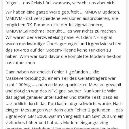
folgen … das Relais hört zwar was, versteht uns aber nicht.
Wir haben eine ganze Weile getüftelt … MMDVM updaten,
MMDVMHost verschiedene Versionen ausprobieren, alle
möglichen RX-Parameter in der Ini zigmal ändern,
MMDVMCal nochmal bemüht … es war nichts zu machen.
Wir waren der Verzweifelung nahe. Auf dem NF-Signal
waren merkwürdige Überlagerungen und irgendwie schien
das RX-Poti auf der Modem-Platine keine Funktion zu
haben. Wilm war kurz davor die komplette Modem-Sektion
auszutauschen.
Dann haben wir endlich Fehler 1 gefunden … die
Masseverbindung zu einem Teil des Geräteträgers war
nicht 100%ig … anderen Massepunkt zum Messen gewählt
und plötzlich war das NF-Signal sauber. Nun konnte Wilm
das Signal genauer untersuchen und stellte Fest, dass es
tatsächlich durch das Poti kaum abgeschwächt wurde. Nach
einigen Messungen war dann auch Fehler 2 gefunden … das
Signal vom GM1200E war im Vergleich zum GM1200 um ein
vielfaches höher und hat das Modem eingangsseitig
übersteuert. Nachdem Wilm einen Spannungsteiler in den